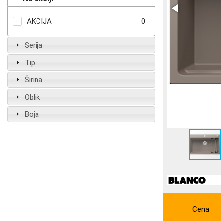
AKCIJA
0
Serija
Tip
Širina
Oblik
Boja
Cena