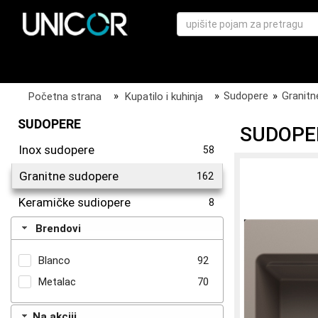
Početna strana
»
Kupatilo i kuhinja
»
Sudopere
»
Granitn
SUDOPERE
SUDOPE
Inox sudopere
58
Granitne sudopere
162
Keramičke sudiopere
8
Brendovi
Blanco
92
Metalac
70
Na akciji