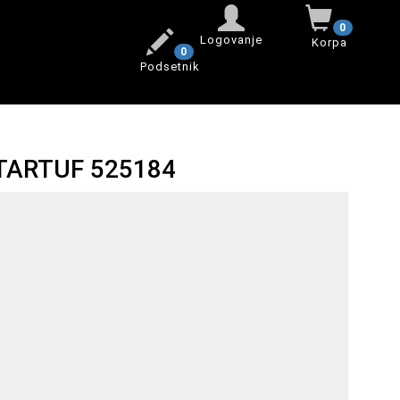
0
Logovanje
Korpa
0
Podsetnik
TARTUF 525184