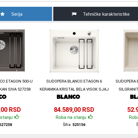
Serija
Tehničke karakteristike
CO ETAGON 500-U
SUDOPERA BLANCO ETAGON 6
SUDOPERA 
KAN SIVA 527258
KERAMIKA KRISTAL BELA VISOK SJAJ
SILGRANIT
525156
,00 RSD
84.589,00 RSD
52.
stanju
Roba na stanju
Roba
527258
Šifra:
525156
Š