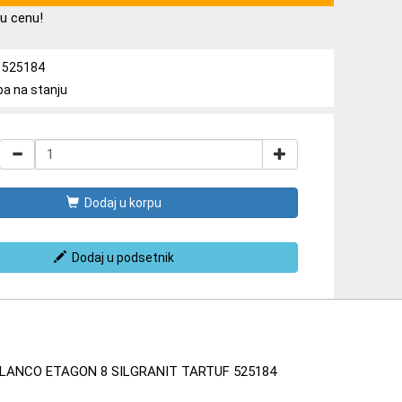
u cenu!
a: 525184
ba na stanju
Dodaj u korpu
Dodaj u podsetnik
LANCO ETAGON 8 SILGRANIT TARTUF 525184