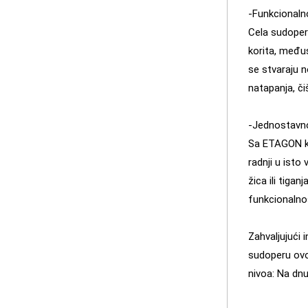
-Funkcionalno
Cela sudopera
korita, međus
se stvaraju n
natapanja, či
-Jednostavno
Sa ETAGON ko
radnji u isto
žica ili tig
funkcionalnos
Zahvaljujući 
sudoperu ovo
nivoa: Na dnu 