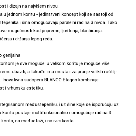
st i dizajn na najvišem nivou.
 u jednom koritu - jedinstveni koncept koji se sastoji od
tepenika i šina omogućavaju paralelni rad na 3 nivoa. Tako
ove mogućnosti kod pripreme, ljuštenja, blanširanja,
šćenja i držanja lepog reda.
 genijalna
ritom je sve moguće: u velikom koritu je moguće više
 vreme obaviti, a takođe ima mesta i za pranje velikih roštilj-
anja. Inovativna sudopera BLANCO Etagon kombinuje
t i vrhunsku estetiku.
integrisanom međustepeniku, i uz šine koje se isporučuju uz
 korito postaje multifunkcionalno i omogućuje rad na 3
korita, na međuetaži, i na ivici korita.