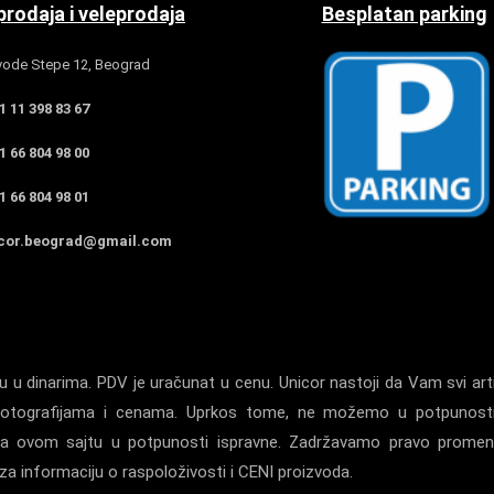
rodaja i veleprodaja
Besplatan parking
ode Stepe 12, Beograd
 11 398 83 67
 66 804 98 00
 66 804 98 01
cor.beograd@gmail.com
 u dinarima. PDV je uračunat u cenu. Unicor nastoji da Vam svi arti
a, fotografijama i cenama. Uprkos tome, ne možemo u potpunost
la na ovom sajtu u potpunosti ispravne. Zadržavamo pravo prome
a informaciju o raspoloživosti i CENI proizvoda.