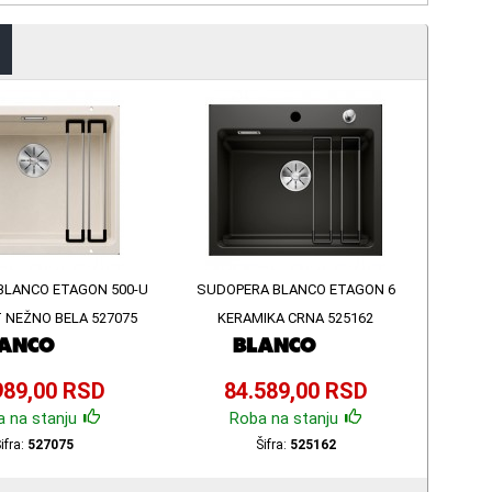
BLANCO ETAGON 500-U
SUDOPERA BLANCO ETAGON 6
 NEŽNO BELA 527075
KERAMIKA CRNA 525162
989,00 RSD
84.589,00 RSD
 na stanju
Roba na stanju
ifra:
527075
Šifra:
525162