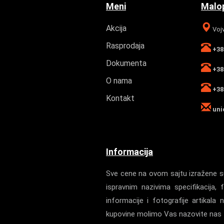
Meni
Malop
Akcija
Vojv
Rasprodaja
+381
Dokumenta
+381
O nama
+381
Kontakt
uni
Informacija
Sve cene na ovom sajtu izražene su
ispravnim nazivima specifikacij
informacije i fotografije artika
kupovine molimo Vas nazovite nas z