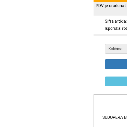
PDV je uračunat 
Šifra artikl
Isporuka: ro
Količina:
SUDOPERA B