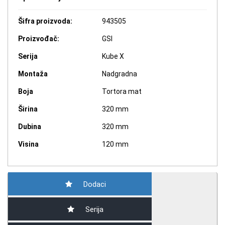
Šifra proizvoda:
943505
Proizvođač:
GSI
Serija
Kube X
Montaža
Nadgradna
Boja
Tortora mat
Širina
320 mm
Dubina
320 mm
Visina
120 mm
Dodaci
Serija