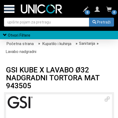
0
0
Pretraži
Otvori Filtere
Početna strana
»
Kupatilo i kuhinja
»
Sanitarija
»
Lavabo nadgradni
GSI KUBE X LAVABO Ø32
NADGRADNI TORTORA MAT
943505