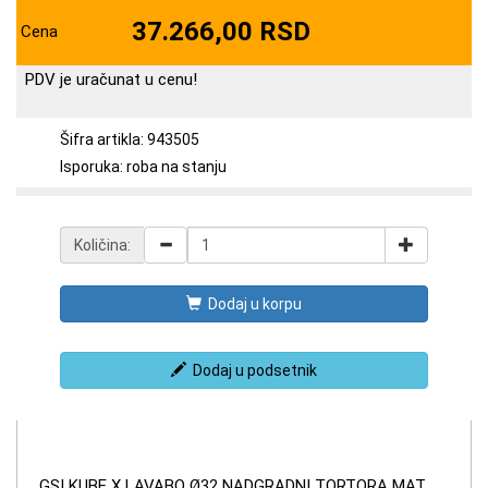
37.266,00 RSD
Cena
PDV je uračunat u cenu!
Šifra artikla: 943505
Isporuka: roba na stanju
Količina:
Dodaj u korpu
Dodaj u podsetnik
GSI KUBE X LAVABO Ø32 NADGRADNI TORTORA MAT