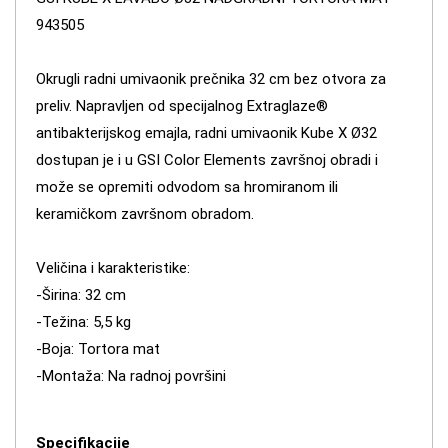
943505
Okrugli radni umivaonik prečnika 32 cm bez otvora za
preliv. Napravljen od specijalnog Extraglaze®
antibakterijskog emajla, radni umivaonik Kube X Ø32
dostupan je i u GSI Color Elements završnoj obradi i
može se opremiti odvodom sa hromiranom ili
keramičkom završnom obradom.
Veličina i karakteristike:
-Širina: 32 ​​cm
-Težina: 5,5 kg
-Boja: Tortora mat
-Montaža: Na radnoj površini
Specifikacije