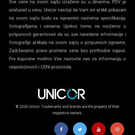
Sve cene na ovom sajtu izražene su u dinarima. PDV je
uračunat u cenu. Unicor nastoji da Vam svi artikli prikazani
na ovom sajtu budu sa ispravnim nazivima specifikacija,
fotografijama i cenama. Uprkos tome, ne možemo u
potpunosti garantovati da su sve navedene informacije i
fotografije artikala na ovom sajtu u potpunosti ispravne.
Zadržavamo pravo promene cene bez prethodne najave.
Pre kupovine molimo Vas nazovite nas za informaciju o
raspoloživosti i CENI proizvoda.
© 2026 Unicor. Trademarks and brands are the property of their
respective owners.