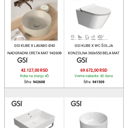
GSI KUBE X LAVABO Ø40
GSI KUBE X WC ŠOLJA
NADGRADNI CRETA MAT 942608
KONZOLNA 360x550 BELA MAT
941509
42.127,00 RSD
69.672,00 RSD
Roba na stanju
Vreme nabavke: 45 dana
Šifra:
942608
Šifra:
941509