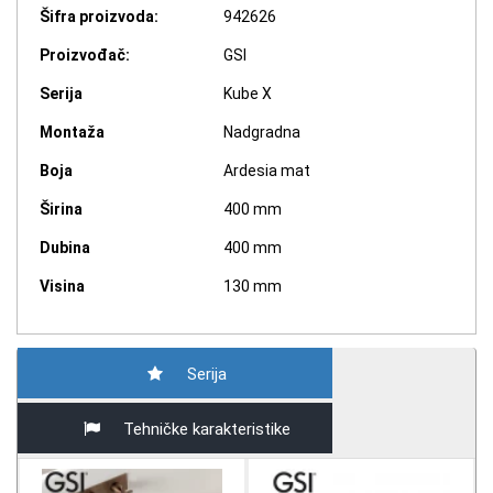
Šifra proizvoda:
942626
Proizvođač:
GSI
Serija
Kube X
Montaža
Nadgradna
Boja
Ardesia mat
Širina
400 mm
Dubina
400 mm
Visina
130 mm
Serija
Tehničke karakteristike