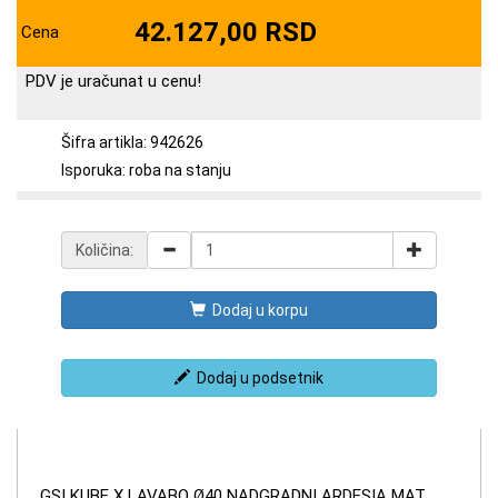
42.127,00 RSD
Cena
PDV je uračunat u cenu!
Šifra artikla: 942626
Isporuka: roba na stanju
Količina:
Dodaj u korpu
Dodaj u podsetnik
GSI KUBE X LAVABO Ø40 NADGRADNI ARDESIA MAT