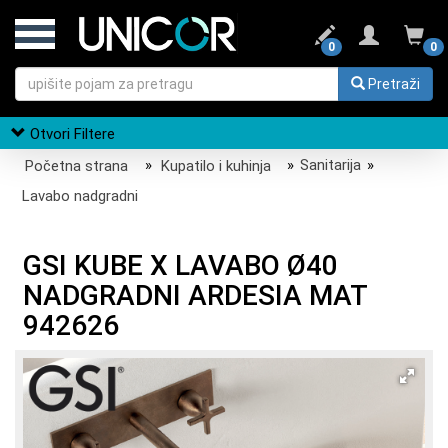
0
0
Pretraži
Otvori Filtere
Početna strana
»
Kupatilo i kuhinja
»
Sanitarija
»
Lavabo nadgradni
GSI KUBE X LAVABO Ø40
NADGRADNI ARDESIA MAT
942626