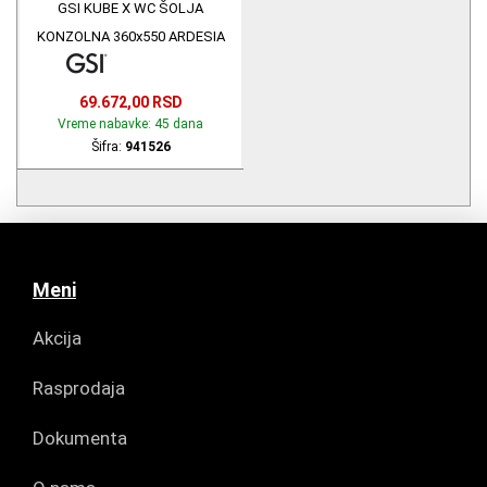
GSI KUBE X WC ŠOLJA
KONZOLNA 360x550 ARDESIA
MAT 941526
69.672,00 RSD
Vreme nabavke: 45 dana
Šifra:
941526
Meni
Akcija
Rasprodaja
Dokumenta