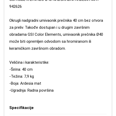
942626
Okrugli nadgradni umivaonik prečnika 40 cm bez otvora
za preliv. Takođe dostupan i u drugim završnim
obradama GSI Color Elements, umivaonik prečnika Ø40
može biti opremljen odvodom sa hromiranom ili
keramičkom završnom obradom.
Veličina i karakteristike:
-Širina: 40 cm
-Težina: 7,9 kg
-Boja: Ardesia mat
-Ugradnja: Radna površina
Specifikacije