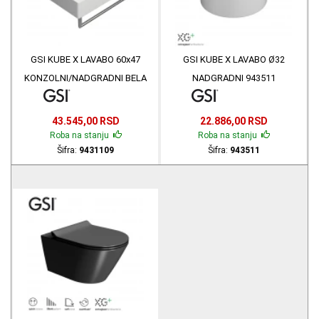
GSI KUBE X LAVABO 60x47
GSI KUBE X LAVABO Ø32
KONZOLNI/NADGRADNI BELA
NADGRADNI 943511
MAT 9431109
43.545,00 RSD
22.886,00 RSD
Roba na stanju
Roba na stanju
Šifra:
9431109
Šifra:
943511