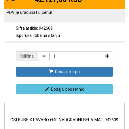
PDV je uračunat u cenu!
Šifra artikla: 942609
Isporuka: roba na stanju
Količina:
Dodaj u korpu
Dodaj u podsetnik
GSI KUBE X LAVABO Ø40 NADGRADNI BELA MAT 942609