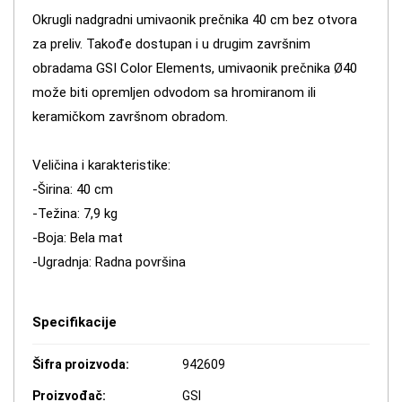
Okrugli nadgradni umivaonik prečnika 40 cm bez otvora
za preliv. Takođe dostupan i u drugim završnim
obradama GSI Color Elements, umivaonik prečnika Ø40
može biti opremljen odvodom sa hromiranom ili
keramičkom završnom obradom.
Veličina i karakteristike:
-Širina: 40 cm
-Težina: 7,9 kg
-Boja: Bela mat
-Ugradnja: Radna površina
Specifikacije
Šifra proizvoda:
942609
Proizvođač:
GSI