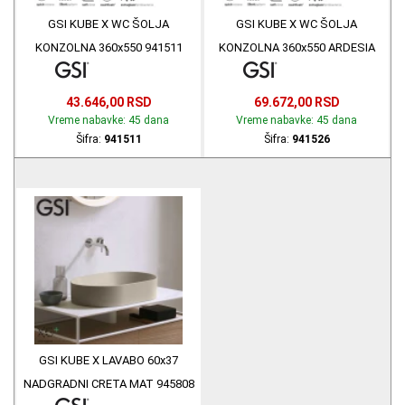
GSI KUBE X WC ŠOLJA
GSI KUBE X WC ŠOLJA
KONZOLNA 360x550 941511
KONZOLNA 360x550 ARDESIA
MAT 941526
43.646,00 RSD
69.672,00 RSD
Vreme nabavke: 45 dana
Vreme nabavke: 45 dana
Šifra:
941511
Šifra:
941526
GSI KUBE X LAVABO 60x37
NADGRADNI CRETA MAT 945808