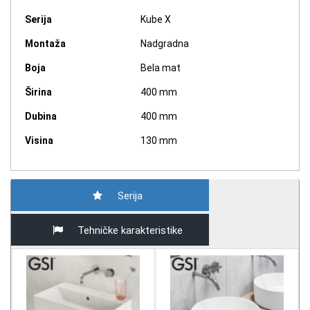
Serija
Kube X
Montaža
Nadgradna
Boja
Bela mat
Širina
400 mm
Dubina
400 mm
Visina
130 mm
Serija
Tehničke karakteristike