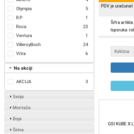
PDV je uračunat 
Olympia
5
R.P.
1
Šifra artikl
Roca
23
Isporuka: ro
Ventura
1
VilleroyBoch
24
Količina:
Vitra
6
Na akciji
AKCIJA
3
Serija
Montaža
Boja
GSI KUBE X 
Širina