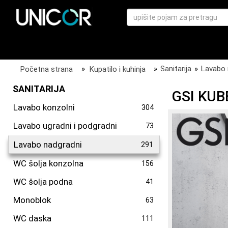
Početna strana
»
Kupatilo i kuhinja
»
Sanitarija
»
Lavabo 
SANITARIJA
GSI KUB
Lavabo konzolni
304
Lavabo ugradni i podgradni
73
Lavabo nadgradni
291
WC šolja konzolna
156
WC šolja podna
41
Monoblok
63
WC daska
111