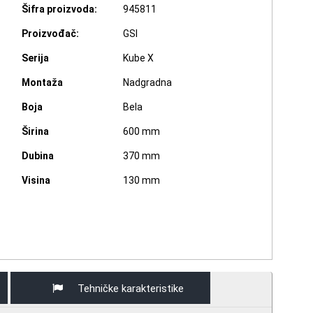
Šifra proizvoda:
945811
Proizvođač:
GSI
Serija
Kube X
Montaža
Nadgradna
Boja
Bela
Širina
600 mm
Dubina
370 mm
Visina
130 mm
Tehničke karakteristike