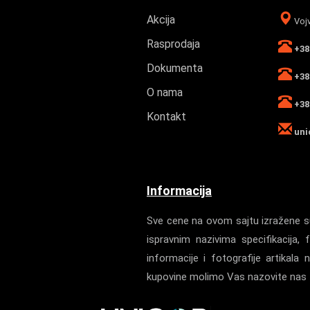
Akcija
Vojv
Rasprodaja
+381
Dokumenta
+381
O nama
+381
Kontakt
uni
Informacija
Sve cene na ovom sajtu izražene su
ispravnim nazivima specifikacij
informacije i fotografije artika
kupovine molimo Vas nazovite nas z