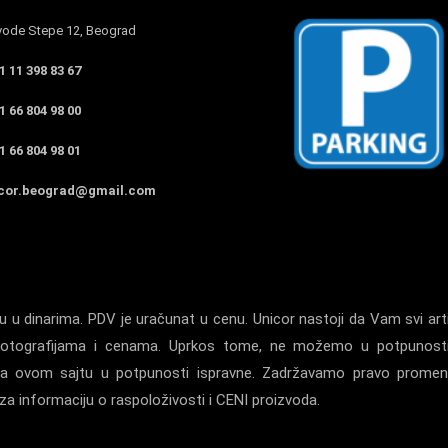
ode Stepe 12, Beograd
 11 398 83 67
 66 804 98 00
 66 804 98 01
cor.beograd@gmail.com
 u dinarima. PDV je uračunat u cenu. Unicor nastoji da Vam svi arti
a, fotografijama i cenama. Uprkos tome, ne možemo u potpunost
la na ovom sajtu u potpunosti ispravne. Zadržavamo pravo prome
a informaciju o raspoloživosti i CENI proizvoda.