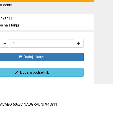
u cenu!
a: 945811
ba na stanju
Dodaj u korpu
Dodaj u podsetnik
LAVABO 60x37 NADGRADNI 945811