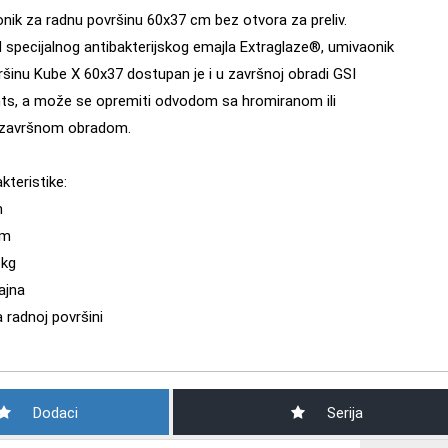
nik za radnu površinu 60x37 cm bez otvora za preliv.
 specijalnog antibakterijskog emajla Extraglaze®, umivaonik
ršinu Kube X 60x37 dostupan je i u završnoj obradi GSI
ts, a može se opremiti odvodom sa hromiranom ili
završnom obradom.
akteristike:
m
cm
 kg
jajna
 radnoj površini
Dodaci
Serija