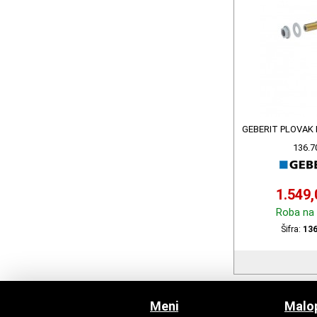
GEBERIT PLOVAK 
136.7
1.549
Roba na 
Šifra:
136
Meni
Malop