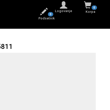
0
Logovanje
Korpa
0
Podsetnik
5811