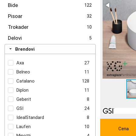
Bide
122
Pisoar
32
Trokader
10
Delovi
5
Brendovi
Axa
27
Belneo
11
Catalano
128
Diplon
11
Geberit
8
GSI
24
IdealStandard
8
Laufen
10
Cena
Minotti
4