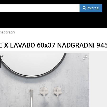
Pretraži
nadgradni
E X LAVABO 60x37 NADGRADNI 94