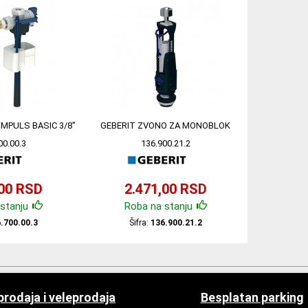
IMPULS BASIC 3/8"
GEBERIT ZVONO ZA MONOBLOK
00.00.3
136.900.21.2
,00 RSD
2.471,00 RSD
stanju
Roba na stanju
.700.00.3
Šifra:
136.900.21.2
rodaja i veleprodaja
Besplatan parking