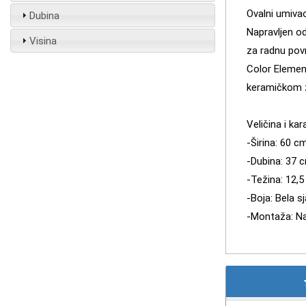
Ovalni umivao
Dubina
Napravljen od
Visina
za radnu pov
Color Elemen
keramičkom 
Veličina i kar
-Širina: 60 ​​c
-Dubina: 37 
-Težina: 12,5
-Boja: Bela s
-Montaža: Na