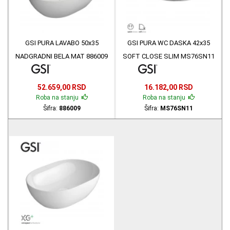
GSI PURA LAVABO 50x35
GSI PURA WC DASKA 42x35
NADGRADNI BELA MAT 886009
SOFT CLOSE SLIM MS76SN11
52.659,00 RSD
16.182,00 RSD
Roba na stanju
Roba na stanju
Šifra:
886009
Šifra:
MS76SN11