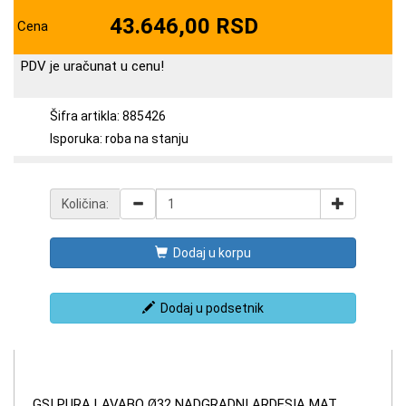
43.646,00 RSD
Cena
PDV je uračunat u cenu!
Šifra artikla: 885426
Isporuka: roba na stanju
Količina:
Dodaj u korpu
Dodaj u podsetnik
GSI PURA LAVABO Ø32 NADGRADNI ARDESIA MAT