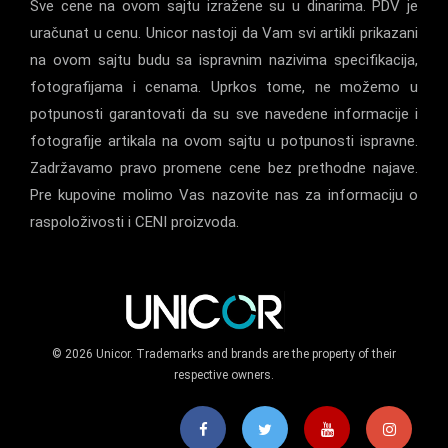
Sve cene na ovom sajtu izražene su u dinarima. PDV je
uračunat u cenu. Unicor nastoji da Vam svi artikli prikazani
na ovom sajtu budu sa ispravnim nazivima specifikacija,
fotografijama i cenama. Uprkos tome, ne možemo u
potpunosti garantovati da su sve navedene informacije i
fotografije artikala na ovom sajtu u potpunosti ispravne.
Zadržavamo pravo promene cene bez prethodne najave.
Pre kupovine molimo Vas nazovite nas za informaciju o
raspoloživosti i CENI proizvoda.
© 2026 Unicor. Trademarks and brands are the property of their
respective owners.