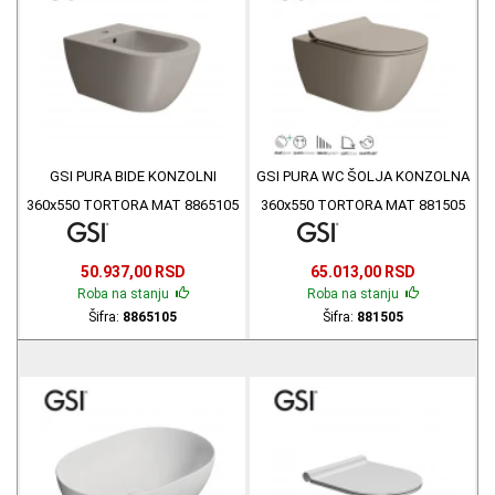
GSI PURA BIDE KONZOLNI
GSI PURA WC ŠOLJA KONZOLNA
360x550 TORTORA MAT 8865105
360x550 TORTORA MAT 881505
50.937,00 RSD
65.013,00 RSD
Roba na stanju
Roba na stanju
Šifra:
8865105
Šifra:
881505