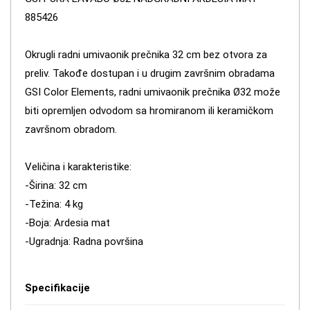
885426
Okrugli radni umivaonik prečnika 32 cm bez otvora za
preliv. Takođe dostupan i u drugim završnim obradama
GSI Color Elements, radni umivaonik prečnika Ø32 može
biti opremljen odvodom sa hromiranom ili keramičkom
završnom obradom.
Veličina i karakteristike:
-Širina: 32 cm
-Težina: 4 kg
-Boja: Ardesia mat
-Ugradnja: Radna površina
Specifikacije