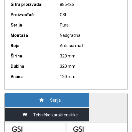
Šifra proizvoda:
885426
Proizvođač:
GSI
Serija
Pura
Montaža
Nadgradna
Boja
Ardesia mat
Širina
320 mm
Dubina
320 mm
Visina
120 mm
Serija
Tehničke karakteristike