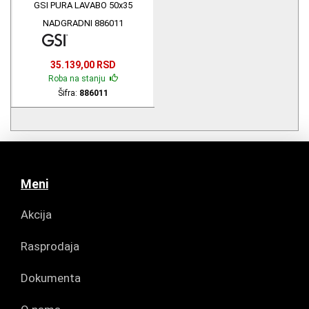
GSI PURA LAVABO 50x35
NADGRADNI 886011
35.139,00 RSD
Roba na stanju
Šifra:
886011
Meni
Akcija
Rasprodaja
Dokumenta