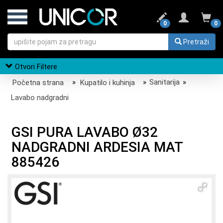
0
0
Pretraži
Otvori Filtere
Početna strana
»
Kupatilo i kuhinja
»
Sanitarija
»
Lavabo nadgradni
GSI PURA LAVABO Ø32
NADGRADNI ARDESIA MAT
885426